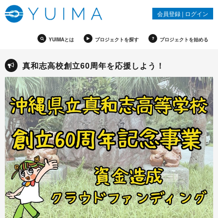
会員登録
|
ログイン
YUIMAとは
プロジェクトを探す
プロジェクトを始める
真和志高校創立60周年を応援しよう！