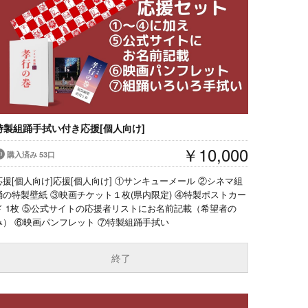
特製組踊手拭い付き応援[個人向け]
￥10,000
購入済み 53口
応援[個人向け]応援[個人向け] ①サンキューメール ②シネマ組
踊の特製壁紙 ③映画チケット１枚(県内限定) ④特製ポストカー
ド 1枚 ⑤公式サイトの応援者リストにお名前記載（希望者の
み） ⑥映画パンフレット ⑦特製組踊手拭い
終了