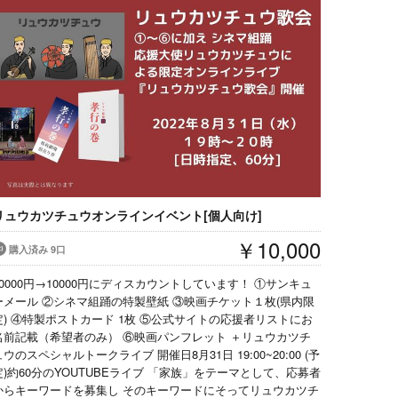
リュウカツチュウオンラインイベント[個人向け]
￥10,000
購入済み 9口
30000円→10000円にディスカウントしています！ ①サンキュ
ーメール ②シネマ組踊の特製壁紙 ③映画チケット１枚(県内限
定) ④特製ポストカード 1枚 ⑤公式サイトの応援者リストにお
名前記載（希望者のみ） ⑥映画パンフレット ＋リュウカツチ
ュウのスペシャルトークライブ 開催日8月31日 19:00~20:00 (予
定)約60分のYOUTUBEライブ 「家族」をテーマとして、応募者
からキーワードを募集し そのキーワードにそってリュウカツチ