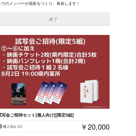
ュウのメンバーが琉歌をつくり、発表します！
終了
試写会ご招待セット[個人向け][限定5組]
￥20,000
購入済み 3口