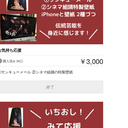
お気持ち応援
￥3,000
購入済み 36口
①サンキューメール ②シネマ組踊の特製壁紙
終了