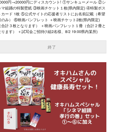
30000円→20000円にディスカウント! ①サンキューメール ②シ
ネマ組踊の特製壁紙 ③映画チケット１枚(県内限定) ④特製ポス
トカード 1枚 ⑤公式サイトの応援者リストにお名前記載（希望
者のみ） ⑥映画パンフレット ＋映画チケット2枚(県内限定)
（合計３枚となります） ＋映画パンフレット１冊（合計２冊と
なります） ＋試写会ご招待(1組2名様、8/2 19:00県内某所)
終了