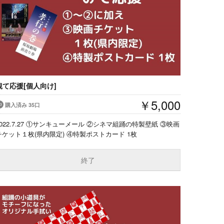
観て応援[個人向け]
￥5,000
購入済み 35口
2022.7.27 ①サンキューメール ②シネマ組踊の特製壁紙 ③映画
チケット１枚(県内限定) ④特製ポストカード 1枚
終了