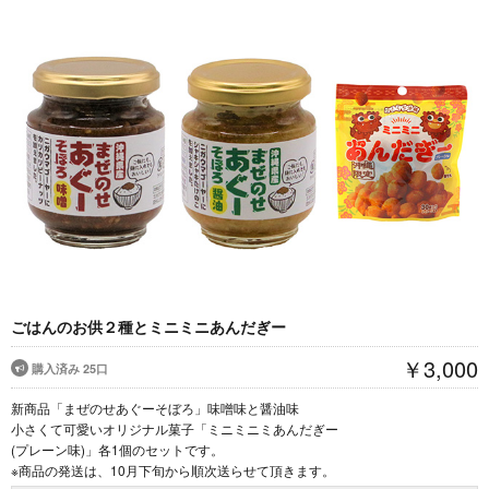
ごはんのお供２種とミニミニあんだぎー
￥3,000
購入済み 25口
新商品「まぜのせあぐーそぼろ」味噌味と醤油味
小さくて可愛いオリジナル菓子「ミニミニミあんだぎー
(プレーン味)」各1個のセットです。
※商品の発送は、10月下旬から順次送らせて頂きます。