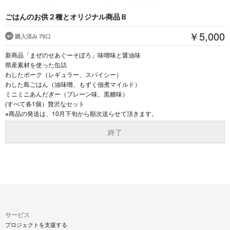
ごはんのお供２種とオリジナル商品Ｂ
￥5,000
購入済み 79口
新商品「まぜのせあぐーそぼろ」味噌味と醤油味
県産素材を使った缶詰
わしたポーク（レギュラー、スパイシー）
わした島ごはん（油味噌、もずく佃煮マイルド）
ミニミニあんだぎー（プレーン味、黒糖味）
(すべて各1個）贅沢なセット
※商品の発送は、10月下旬から順次送らせて頂きます。
終了
サービス
プロジェクトを支援する