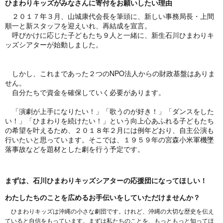
ひまわりキッズがみなさんに寄付をお願いしたい理由
２０１７年３月、山城康代会長を筆頭に、新しい事務局長・上間
順一と新スタッフを迎えいれ、再結成を宣言。
呼びかけに応じた子どもたち９人と一緒に、新生石川ひまわりキ
ッズシアターが始動しました。
しかし、これまであった２つのNPO法人からの財政基盤はありま
せん。
自分たちで資金を確保していく必要があります。
「演劇が上手になりたい！」「歌うのが好き！」「ダンスをした
い！」「ひまわりを続けたい！」という向上心あふれる子どもたち
の希望を叶えるため、２０１８年２月には例年どおり、自主公演も
行いたいと思っています。そこでは、１９５９年の宮森小米軍機墜
落事故などを題材とした劇を行う予定です。
まずは、石川ひまわりキッズシアターの応援団になってほしい！
わたしたちのことを広めるお手伝いをしていただけませんか？
ひまわりキッズは沖縄の小さな劇団です。けれど、沖縄の大切な歴史を伝え
ていると自信をもっています。まずは私たちのことを、もっともっと知ってほ