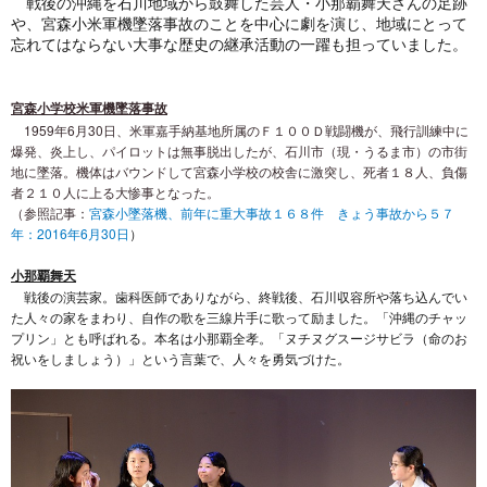
戦後の沖縄を石川地域から鼓舞した芸人・小那覇舞天さんの足跡
や、宮森小米軍機墜落事故のことを中心に劇を演じ、地域にとって
忘れてはならない大事な歴史の継承活動の一躍も担っていました。
宮森小学校米軍機墜落事故
1959年6月30日、米軍嘉手納基地所属のＦ１００Ｄ戦闘機が、飛行訓練中に
爆発、炎上し、パイロットは無事脱出したが、石川市（現・うるま市）の市街
地に墜落。機体はバウンドして宮森小学校の校舎に激突し、死者１８人、負傷
者２１０人に上る大惨事となった。
（参照記事：
宮森小墜落機、前年に重大事故１６８件 きょう事故から５７
年：2016年6月30日
）
小那覇舞天
戦後の演芸家。歯科医師でありながら、終戦後、石川収容所や落ち込んでい
た人々の家をまわり、自作の歌を三線片手に歌って励ました。「沖縄のチャッ
プリン」とも呼ばれる。本名は小那覇全孝。「ヌチヌグスージサビラ（命のお
祝いをしましょう）」という言葉で、人々を勇気づけた。