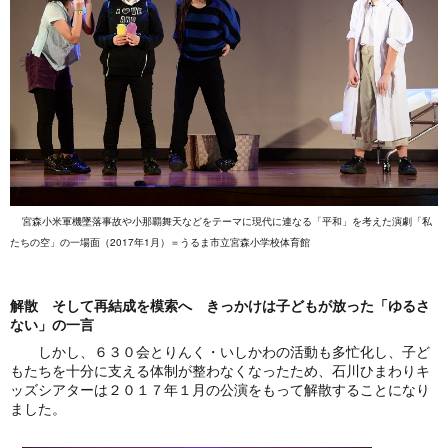
宮森小米軍機墜落事故や小那覇舞天などをテーマに現代に連なる「平和」を考えた演劇「私
たちの空」の一場面（2017年1月）＝うるま市立宮森小学校体育館
解散 そして再結成を模索へ きっかけは子どもが放った「ゆるさ
ない」の一言
​ しかし、６３０会とりんく・いしかわの活動も多忙化し、子ど
もたちを十分に支える体制が整わなくなったため、石川ひまわりキ
ッズシアターは２０１７年１月の公演をもって解散することになり
ました。