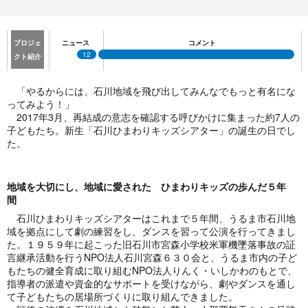
プロジェ
ニュース
コメント
12
クト紹介
「やるからには、石川地域を飛び出してみんなでもっと有名にな
ってみよう！」
2017年3月、再結成の意志を確認する呼びかけに集まった約7人の
子どもたち。新生「石川ひまわりキッズシアター」の誕生の日でし
た。
地域を大切にし、地域に愛された ひまわりキッズの歩んだ５年
間
石川ひまわりキッズシアターはこれまで５年間、うるま市石川地
域を拠点にして劇の練習をし、ダンスを習って公演を行ってきまし
た。１９５９年に起こった旧石川市宮森小学校米軍機墜落事故の証
言継承活動を行うNPO法人石川宮森６３０会と、うるま市内の子ど
もたちの健全育成に取り組むNPO法人りんく・いしかわのもとで、
指導者の派遣や資金的なサポートを受けながら、劇やダンスを通し
て子どもたちの居場所づくりに取り組んできました。