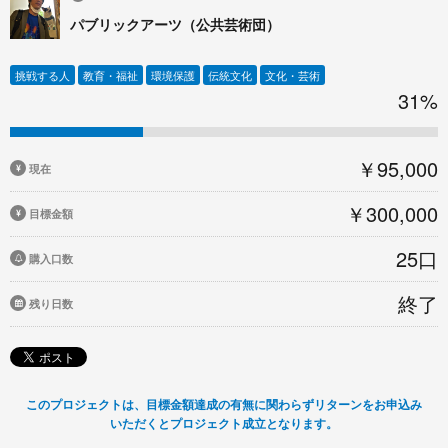
パブリックアーツ（公共芸術団）
挑戦する人
教育・福祉
環境保護
伝統文化
文化・芸術
31%
￥95,000
現在
￥300,000
目標金額
25口
購入口数
終了
残り日数
このプロジェクトは、目標金額達成の有無に関わらずリターンをお申込み
いただくとプロジェクト成立となります。