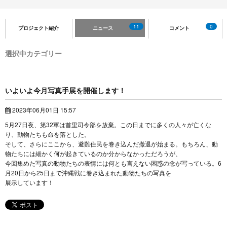
11
0
プロジェクト紹介
ニュース
コメント
選択中カテゴリー
いよいよ今月写真手展を開催します！
2023年06月01日 15:57
5月27日夜、第32軍は首里司令部を放棄。この日までに多くの人々が亡くな
り、動物たちも命を落とした。
そして、さらにここから、避難住民を巻き込んだ撤退が始まる。もちろん、動
物たちには細かく何が起きているのか分からなかっただろうが、
今回集めた写真の動物たちの表情には何とも言えない困惑の念が写っている。6
月20日から25日まで沖縄戦に巻き込まれた動物たちの写真を
展示しています！