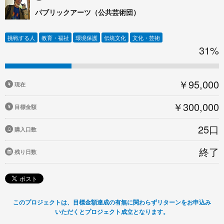
パブリックアーツ（公共芸術団）
挑戦する人
教育・福祉
環境保護
伝統文化
文化・芸術
31%
￥95,000
現在
￥300,000
目標金額
25口
購入口数
終了
残り日数
このプロジェクトは、目標金額達成の有無に関わらずリターンをお申込み
いただくとプロジェクト成立となります。